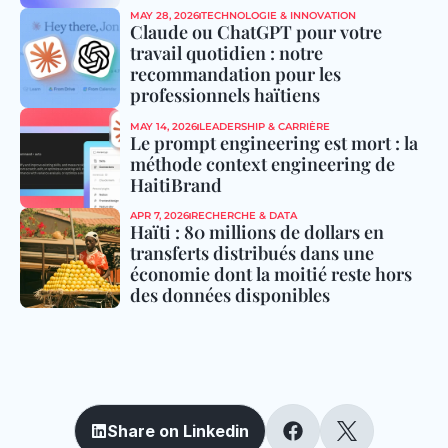
MAY 28, 2026
TECHNOLOGIE & INNOVATION
Claude ou ChatGPT pour votre 
travail quotidien : notre 
recommandation pour les 
professionnels haïtiens
MAY 14, 2026
LEADERSHIP & CARRIÈRE
Le prompt engineering est mort : la 
méthode context engineering de 
HaitiBrand
APR 7, 2026
RECHERCHE & DATA
Haïti : 80 millions de dollars en 
transferts distribués dans une 
économie dont la moitié reste hors 
des données disponibles
S
h
a
r
e
a
n
d
e
d
u
c
a
t
e
y
o
u
r
n
e
t
w
o
r
k
Share on Linkedin