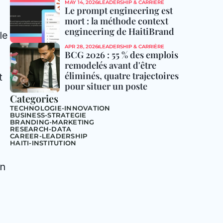
MAY 14, 2026
LEADERSHIP & CARRIÈRE
Le prompt engineering est 
mort : la méthode context 
engineering de HaitiBrand
e 
APR 28, 2026
LEADERSHIP & CARRIÈRE
BCG 2026 : 55 % des emplois 
remodelés avant d'être 
éliminés, quatre trajectoires 
 
pour situer un poste
Categories
TECHNOLOGIE-INNOVATION
BUSINESS-STRATEGIE
BRANDING-MARKETING
RESEARCH-DATA
CAREER-LEADERSHIP
HAITI-INSTITUTION
n 