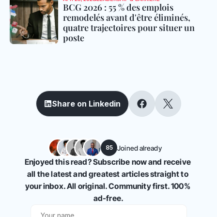
BCG 2026 : 55 % des emplois 
remodelés avant d'être éliminés, 
quatre trajectoires pour situer un 
poste
S
h
a
r
e
a
n
d
e
d
u
c
a
t
e
y
o
u
r
n
e
t
w
o
r
k
Share on Linkedin
Joined already
85
Enjoyed this read? Subscribe now and receive 
all the latest and greatest articles straight to 
your inbox. All original. Community first. 100% 
ad-free.