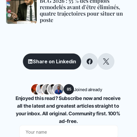
BCG 2026 : 55 % des emplois 
remodelés avant d'être éliminés, 
quatre trajectoires pour situer un 
poste
S
h
a
r
e
a
n
d
e
d
u
c
a
t
e
y
o
u
r
n
e
t
w
o
r
k
Share on Linkedin
Joined already
85
Enjoyed this read? Subscribe now and receive 
all the latest and greatest articles straight to 
your inbox. All original. Community first. 100% 
ad-free.